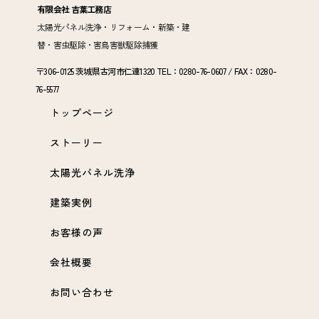
有限会社 吉葉工務店
太陽光パネル洗浄・リフォーム・新築・建
替・害虫駆除・害鳥害獣駆除捕獲
〒306-0125 茨城県古河市仁連1320 TEL：0280-76-0607 / FAX：0280-
76-5577
トップページ
ストーリー
太陽光パネル洗浄
建築実例
お客様の声
会社概要
お問い合わせ